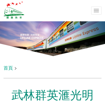
Togg
navi
首頁
>
武林群英滙光明