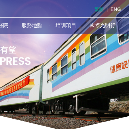
繁體
|
ENG
醫院
服務地點
培訓項目
國際光明行